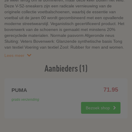
ze weer terug om te domineren, maar deze keer buiten het veld.
Deze V-S2-sneakers zijn een radicale vernieuwing van de
originele collectie voetbalschoenen, waarbij de essentie van
voetbal uit de jaren 00 wordt gecombineerd met een opvallende
moderne streetwearstijl. Veganistisch gecertificeerd product. Het
bovenwerk van de schoenen is gemaakt met minstens 20%
gerecyclede materialen. Normale pasvorm Afgeronde neus
Sluiting: Veters Bovenwerk: Glanzende synthetische basis Tong
van textiel Voering van textiel Zool: Rubber for men and women.
Lees meer
Aanbieders (1)
71.95
PUMA
gratis verzending
Bezoek shop