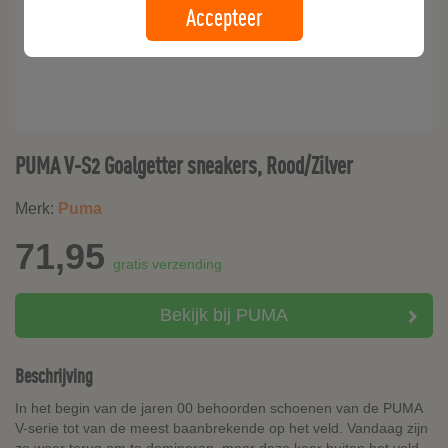
Accepteer
PUMA V-S2 Goalgetter sneakers, Rood/Zilver
Merk:
Puma
71,95
gratis verzending
Bekijk bij PUMA
Beschrijving
In het begin van de jaren 00 behoorden schoenen van de PUMA
V-serie tot van de meest baanbrekende op het veld. Vandaag zijn