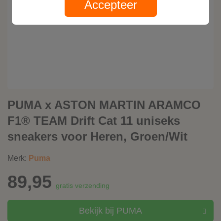
Accepteer
PUMA x ASTON MARTIN ARAMCO
F1® TEAM Drift Cat 11 uniseks
sneakers voor Heren, Groen/Wit
Merk:
Puma
89,95
gratis verzending
Bekijk bij PUMA