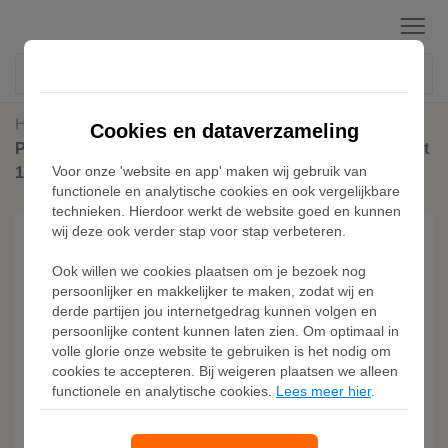
Menu
Home
Sneakers
Cookies en dataverzameling
PUMA x ASTON MARTIN ARAMCO F1® TEAM Drift Cat
Voor onze 'website en app' maken wij gebruik van
11 uniseks sneakers voor Heren, Groen/Wit
functionele en analytische cookies en ook vergelijkbare
technieken. Hierdoor werkt de website goed en kunnen
wij deze ook verder stap voor stap verbeteren.
Ook willen we cookies plaatsen om je bezoek nog
persoonlijker en makkelijker te maken, zodat wij en
derde partijen jou internetgedrag kunnen volgen en
persoonlijke content kunnen laten zien. Om optimaal in
volle glorie onze website te gebruiken is het nodig om
cookies te accepteren. Bij weigeren plaatsen we alleen
functionele en analytische cookies.
Lees meer hier
.