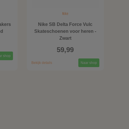
Nike
akers
Nike SB Delta Force Vulc
ud
Skateschoenen voor heren -
Zwart
59,99
r shop
Bekijk details
Naar shop