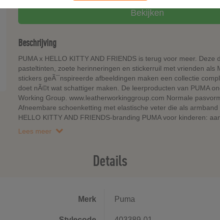
Bekijken
Beschrijving
PUMA x HELLO KITTY AND FRIENDS is terug voor meer. Deze drop 
pasteltinten, zoete herinneringen en stickerruil met vrienden a
stickers geÃ¯nspireerde afbeeldingen maken een collectie comple
doet nÃ©t wat schattiger maken. De leerproducten van PUMA on
Working Group. www.leatherworkinggroup.com Normale pasvorm T
Afneembare schoenketting met elastische veter die als armba
HELLO KITTY AND FRIENDS-branding PUMA voor kinderen: aanbe
Lees meer
Details
Merk
Puma
Stylecode
403389-01