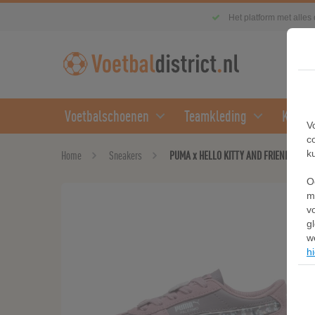
Het platform met alles
Voetbalschoenen
Teamkleding
Kledin
V
c
k
Home
Sneakers
PUMA x HELLO KITTY AND FRIENDS Paler
O
m
v
g
w
hi