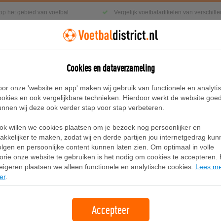
 op het gebied van voetbal
Vergelijk voetbalartikelen van verschil
Cookies en dataverzameling
g
Sneakers
Accessoires
Blog
oor onze 'website en app' maken wij gebruik van functionele en analyti
ookies en ook vergelijkbare technieken. Hierdoor werkt de website goe
unnen wij deze ook verder stap voor stap verbeteren.
mo sneakers voor Dames, Roze
ok willen we cookies plaatsen om je bezoek nog persoonlijker en
PUMA x HELLO KITTY AND FRIENDS 
akkelijker te maken, zodat wij en derde partijen jou internetgedrag ku
olgen en persoonlijke content kunnen laten zien. Om optimaal in volle
Roze
lorie onze website te gebruiken is het nodig om cookies te accepteren. B
eigeren plaatsen we alleen functionele en analytische cookies.
Lees m
er
.
Merk:
Puma
Accepteer