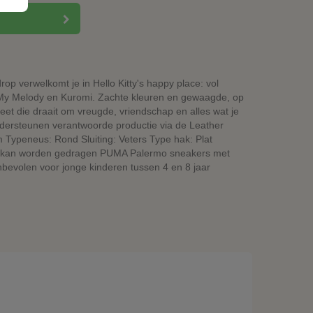
verwelkomt je in Hello Kitty's happy place: vol
ls My Melody en Kuromi. Zachte kleuren en gewaagde, op
et die draait om vreugde, vriendschap en alles wat je
dersteunen verantwoorde productie via de Leather
ypeneus: Rond Sluiting: Veters Type hak: Plat
nd kan worden gedragen PUMA Palermo sneakers met
volen voor jonge kinderen tussen 4 en 8 jaar