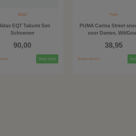
Adidas
Puma
idas EQT Takumi Sen
PUMA Carina Street sne
Schoenen
voor Dames, Wit/Go
90,00
38,95
etails
Naar shop
Bekijk details
Naa