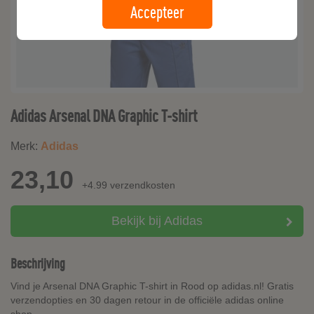
Accepteer
Adidas Arsenal DNA Graphic T-shirt
Merk:
Adidas
23,10
+4.99 verzendkosten
Bekijk bij Adidas
Beschrijving
Vind je Arsenal DNA Graphic T-shirt in Rood op adidas.nl! Gratis
verzendopties en 30 dagen retour in de officiële adidas online