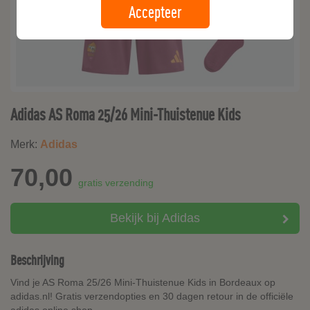
Accepteer
Adidas AS Roma 25/26 Mini-Thuistenue Kids
Merk:
Adidas
70,00
gratis verzending
Bekijk bij Adidas
Beschrijving
Vind je AS Roma 25/26 Mini-Thuistenue Kids in Bordeaux op
adidas.nl! Gratis verzendopties en 30 dagen retour in de officiële