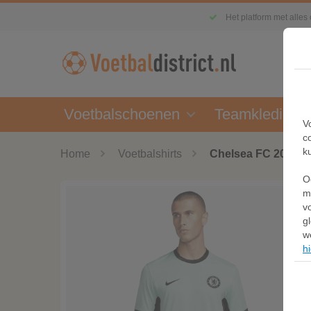
Het platform met alles
Voetbalschoenen
Teamkleding
V
c
k
Home
Voetbalshirts
Chelsea FC 2023/24
O
m
v
g
w
hi