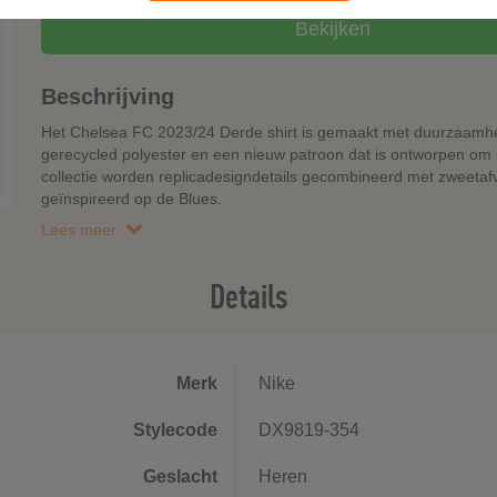
Bekijken
Beschrijving
Het Chelsea FC 2023/24 Derde shirt is gemaakt met duurzaamheid
gerecycled polyester en een nieuw patroon dat is ontworpen om m
collectie worden replicadesigndetails gecombineerd met zweetafv
geïnspireerd op de Blues.
Lees meer
Details
Merk
Nike
Stylecode
DX9819-354
Geslacht
Heren