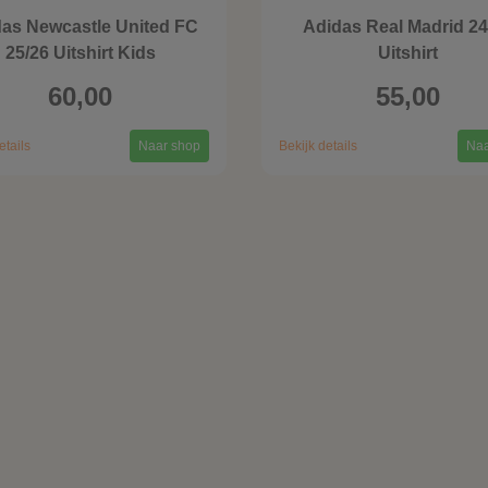
as Newcastle United FC
Adidas Real Madrid 24
25/26 Uitshirt Kids
Uitshirt
60,00
55,00
etails
Naar shop
Bekijk details
Naa