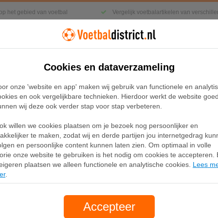
 op het gebied van voetbal
Vergelijk voetbalartikelen van verschil
Cookies en dataverzameling
Kleding
Sneakers
Accessoires
oor onze 'website en app' maken wij gebruik van functionele en analyti
ookies en ook vergelijkbare technieken. Hierdoor werkt de website goe
unnen wij deze ook verder stap voor stap verbeteren.
 Stadium Derde Nike Dri-FIT voetbalshirt voor heren - Groe
ok willen we cookies plaatsen om je bezoek nog persoonlijker en
Chelsea FC 2023/24 Sta
akkelijker te maken, zodat wij en derde partijen jou internetgedrag ku
olgen en persoonlijke content kunnen laten zien. Om optimaal in volle
FIT voetbalshirt voor h
lorie onze website te gebruiken is het nodig om cookies te accepteren. B
eigeren plaatsen we alleen functionele en analytische cookies.
Lees m
er
.
Merk:
Nike
Accepteer