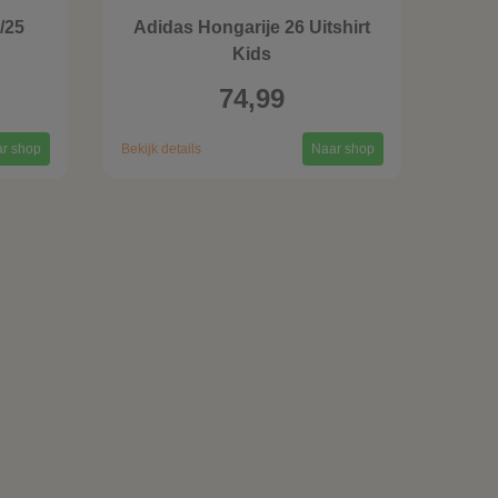
/25
Adidas Hongarije 26 Uitshirt
Kids
74,99
r shop
Bekijk details
Naar shop