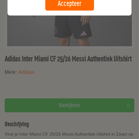
Accepteer
Adidas Inter Miami CF 25/26 Messi Authentiek Uitshirt
Merk:
Adidas
Bekijken
Beschrijving
Vind je Inter Miami CF 25/26 Messi Authentiek Uitshirt in Zwart op