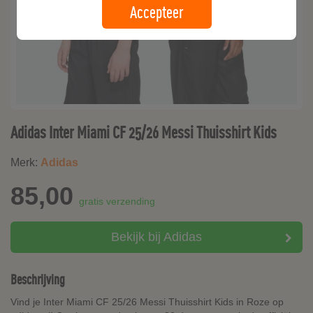
Accepteer
Adidas Inter Miami CF 25/26 Messi Thuisshirt Kids
Merk:
Adidas
85,00
gratis verzending
Bekijk bij Adidas
Beschrijving
Vind je Inter Miami CF 25/26 Messi Thuisshirt Kids in Roze op