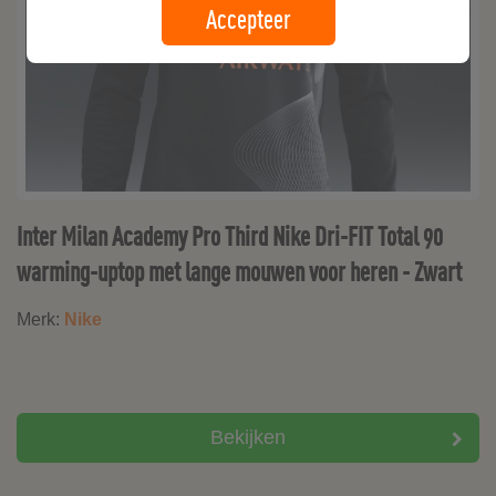
Accepteer
Inter Milan Academy Pro Third Nike Dri-FIT Total 90
warming-uptop met lange mouwen voor heren - Zwart
Merk:
Nike
Bekijken