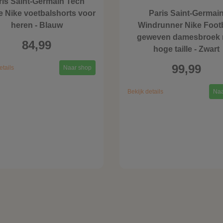
ris Saint-Germain Tech
e Nike voetbalshorts voor
Paris Saint-Germai
heren - Blauw
Windrunner Nike Footb
geweven damesbroek 
84,99
hoge taille - Zwart
99,99
etails
Naar shop
Bekijk details
Naa