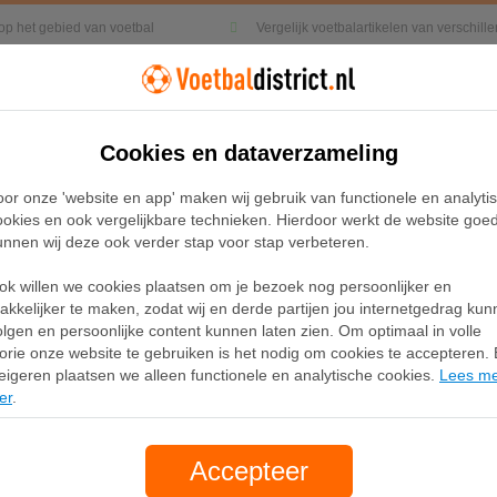
 op het gebied van voetbal
Vergelijk voetbalartikelen van verschil
Cookies en dataverzameling
Kleding
Sneakers
Accessoires
oor onze 'website en app' maken wij gebruik van functionele en analyti
ookies en ook vergelijkbare technieken. Hierdoor werkt de website goe
unnen wij deze ook verder stap voor stap verbeteren.
-Germain 2026/27 Stadium Thuis Nike Dri-FIT replicavoetba
ok willen we cookies plaatsen om je bezoek nog persoonlijker en
Paris Saint-Germain 20
akkelijker te maken, zodat wij en derde partijen jou internetgedrag ku
olgen en persoonlijke content kunnen laten zien. Om optimaal in volle
Nike Dri-FIT replicavoe
lorie onze website te gebruiken is het nodig om cookies te accepteren. B
eigeren plaatsen we alleen functionele en analytische cookies.
Lees m
dames - Blauw
er
.
Merk:
Nike
Accepteer