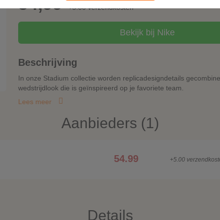
54,99
+5.00 verzendkosten
Bekijk bij Nike
Beschrijving
In onze Stadium collectie worden replicadesigndetails gecombi
wedstrijdlook die is geïnspireerd op je favoriete team.
Lees meer
Aanbieders (1)
54.99
+5.00 verzendkost
Details