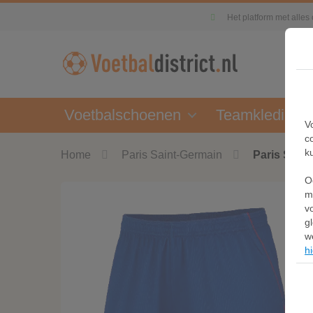
Het platform met alles
Voetbalschoenen
Teamkleding
V
c
k
Home
Paris Saint-Germain
Paris Saint
O
m
v
g
w
hi