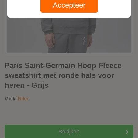
Accepteer
Paris Saint-Germain Hoop Fleece
sweatshirt met ronde hals voor
heren - Grijs
Merk:
Nike
Bekijken