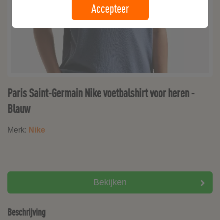
Accepteer
Paris Saint-Germain Nike voetbalshirt voor heren -
Blauw
Merk:
Nike
Bekijken
Beschrijving