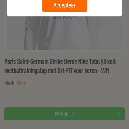
Accepteer
Paris Saint-Germain Strike Derde Nike Total 90 knit
voetbaltrainingstop met Dri-FIT voor heren - Wit
Merk:
Nike
Bekijken