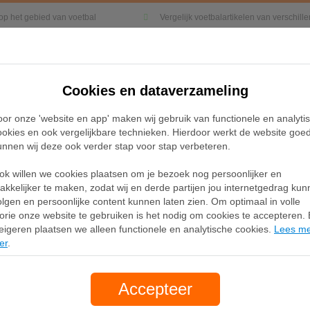
 op het gebied van voetbal
Vergelijk voetbalartikelen van verschil
Cookies en dataverzameling
Kleding
Sneakers
Accessoires
oor onze 'website en app' maken wij gebruik van functionele en analyti
ookies en ook vergelijkbare technieken. Hierdoor werkt de website goe
unnen wij deze ook verder stap voor stap verbeteren.
Home
PSV
ok willen we cookies plaatsen om je bezoek nog persoonlijker en
PSV
akkelijker te maken, zodat wij en derde partijen jou internetgedrag ku
olgen en persoonlijke content kunnen laten zien. Om optimaal in volle
lorie onze website te gebruiken is het nodig om cookies te accepteren. B
eigeren plaatsen we alleen functionele en analytische cookies.
Lees m
Filter
er
.
Accepteer