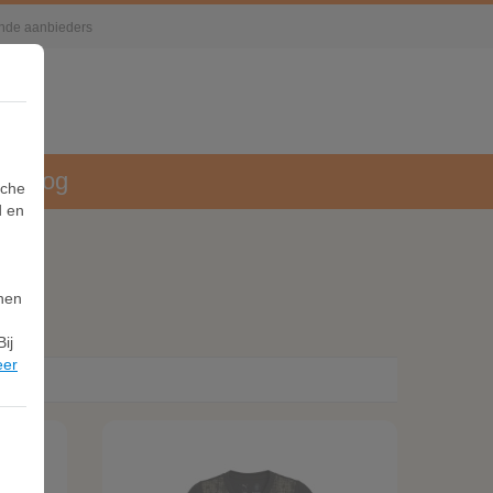
lende aanbieders
Blog
sche
d en
nnen
ij
eer