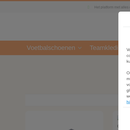
Het platform met alles
Voetbalschoenen
Teamkleding
V
c
k
O
m
v
g
w
hi