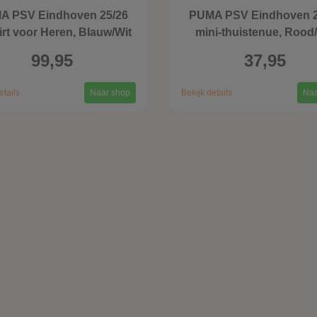
A PSV Eindhoven 25/26
PUMA PSV Eindhoven 2
irt voor Heren, Blauw/Wit
mini-thuistenue, Rood
99,95
37,95
etails
Naar shop
Bekijk details
Naa