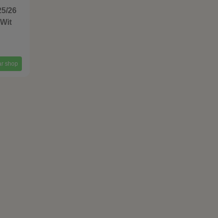
5/26
/Wit
r shop