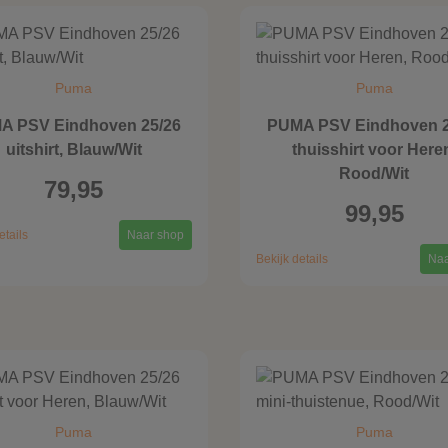
Puma
Puma
A PSV Eindhoven 25/26
PUMA PSV Eindhoven 2
uitshirt, Blauw/Wit
thuisshirt voor Here
Rood/Wit
79,95
99,95
etails
Naar shop
Bekijk details
Naa
Puma
Puma