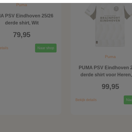
Puma
A PSV Eindhoven 25/26
derde shirt, Wit
79,95
etails
Naar shop
Puma
PUMA PSV Eindhoven 2
derde shirt voor Heren,
99,95
Bekijk details
Naa