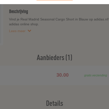
Beschrijving
Vind je Real Madrid Seasonal Cargo Short in Blauw op adidas.nl! 
adidas online shop.
Lees meer
Aanbieders (1)
30.00
gratis verzending
Details