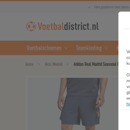
Het platform met alles
Voetbalschoenen
Teamkleding
Kledin
V
c
k
Home
Real Madrid
Adidas Real Madrid Seasonal Cargo Sh
O
m
v
g
w
hi