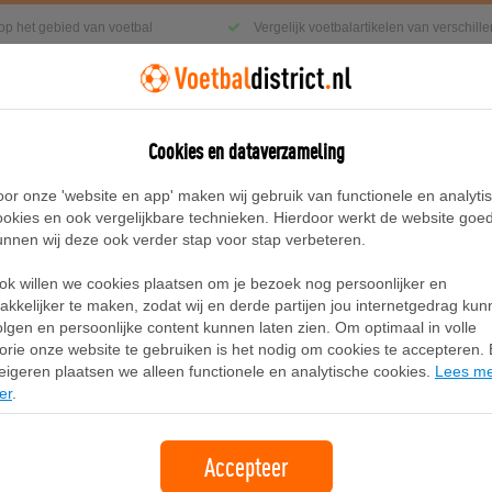
 op het gebied van voetbal
Vergelijk voetbalartikelen van verschil
Cookies en dataverzameling
g
Sneakers
Accessoires
Blog
oor onze 'website en app' maken wij gebruik van functionele en analyti
ookies en ook vergelijkbare technieken. Hierdoor werkt de website goe
unnen wij deze ook verder stap voor stap verbeteren.
ort
ok willen we cookies plaatsen om je bezoek nog persoonlijker en
Adidas Real Madrid Seasonal Cargo
akkelijker te maken, zodat wij en derde partijen jou internetgedrag ku
olgen en persoonlijke content kunnen laten zien. Om optimaal in volle
lorie onze website te gebruiken is het nodig om cookies te accepteren. B
Merk:
Adidas
eigeren plaatsen we alleen functionele en analytische cookies.
Lees m
er
.
30,00
gratis verzending
Accepteer
Bekijk bij Adidas