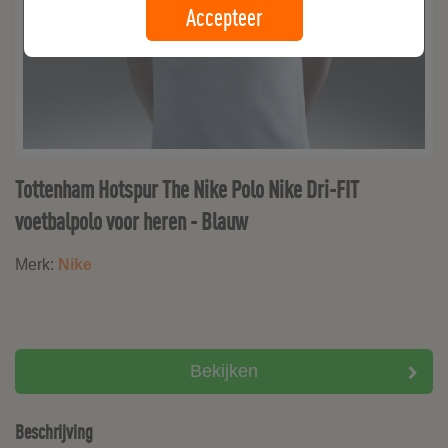
Accepteer
Tottenham Hotspur The Nike Polo Nike Dri-FIT
voetbalpolo voor heren - Blauw
Merk:
Nike
Bekijken
Beschrijving