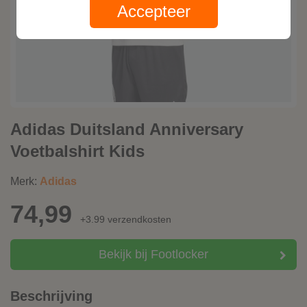
Accepteer
Adidas Duitsland Anniversary
Voetbalshirt Kids
Merk:
Adidas
74,99
+3.99 verzendkosten
Bekijk bij Footlocker
Beschrijving