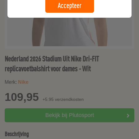
Accepteer
Nederland 2026 Stadium Uit Nike Dri-FIT
replicavoetbalshirt voor dames - Wit
Merk:
Nike
109,95
+5.95 verzendkosten
Bekijk bij Plutosport
Beschrijving