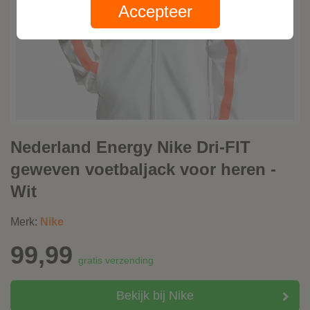
Accepteer
Nederland Energy Nike Dri-FIT
geweven voetbaljack voor heren -
Wit
Merk:
Nike
99,99
gratis verzending
Bekijk bij Nike