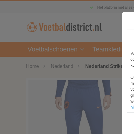
Het platform met alles
Voetbalschoenen
Teamkleding
V
c
k
Home
Nederland
Nederland Strike Nike
O
m
v
g
w
hi