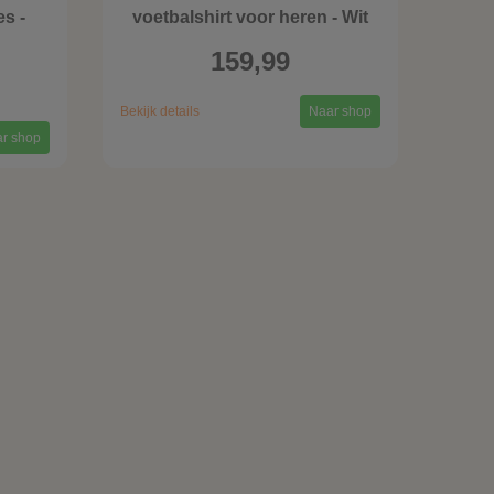
s -
voetbalshirt voor heren - Wit
159,99
Bekijk details
Naar shop
r shop