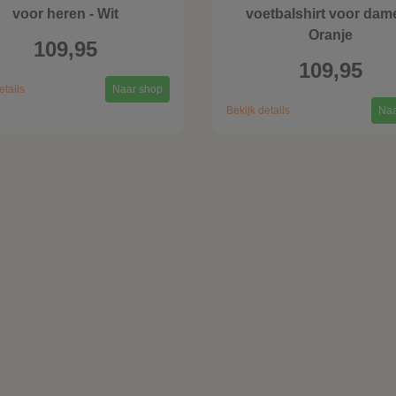
voor heren - Wit
voetbalshirt voor dame
Oranje
109,95
109,95
etails
Naar shop
Bekijk details
Naa