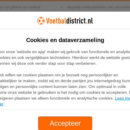
 op het gebied van voetbal
Vergelijk voetbalartikelen van verschil
Cookies en dataverzameling
Kleding
Sneakers
Accessoires
oor onze 'website en app' maken wij gebruik van functionele en analyti
ookies en ook vergelijkbare technieken. Hierdoor werkt de website goe
unnen wij deze ook verder stap voor stap verbeteren.
 Dri-FIT knit voetbalbroek voor heren - Blauw
ok willen we cookies plaatsen om je bezoek nog persoonlijker en
Nederland Strike Nike Dr
akkelijker te maken, zodat wij en derde partijen jou internetgedrag ku
olgen en persoonlijke content kunnen laten zien. Om optimaal in volle
voetbalbroek voor here
lorie onze website te gebruiken is het nodig om cookies te accepteren. B
eigeren plaatsen we alleen functionele en analytische cookies.
Lees m
er
.
Merk:
Nike
Accepteer