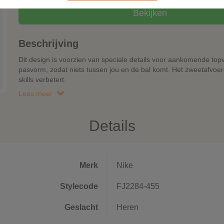
Bekijken
Beschrijving
Dit design is voorzien van speciale details voor aankomende top
pasvorm, zodat niets tussen jou en de bal komt. Het zweetafvoeren
skills verbetert.
Lees meer
Details
Merk
Nike
Stylecode
FJ2284-455
Geslacht
Heren