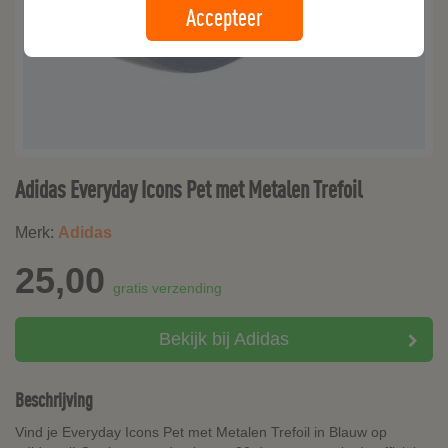
Accepteer
Adidas Everyday Icons Pet met Metalen Trefoil
Merk:
Adidas
25,00
gratis verzending
Bekijk bij Adidas
Beschrijving
Vind je Everyday Icons Pet met Metalen Trefoil in Blauw op