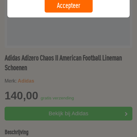
Accepteer
Adidas Adizero Chaos II American Football Lineman
Schoenen
Merk:
Adidas
140,00
gratis verzending
Bekijk bij Adidas
Beschrijving