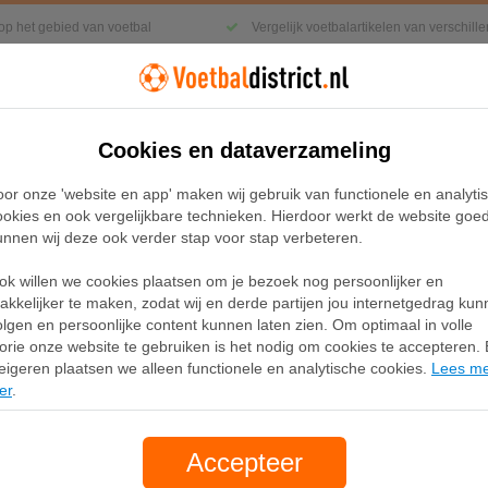
 op het gebied van voetbal
Vergelijk voetbalartikelen van verschil
Cookies en dataverzameling
Kleding
Sneakers
Accessoires
oor onze 'website en app' maken wij gebruik van functionele en analyti
ookies en ook vergelijkbare technieken. Hierdoor werkt de website goe
unnen wij deze ook verder stap voor stap verbeteren.
re 3 Elite Laceless Soft Ground Voetbalschoenen
ok willen we cookies plaatsen om je bezoek nog persoonlijker en
Adidas Copa Pure 3 Elit
akkelijker te maken, zodat wij en derde partijen jou internetgedrag ku
olgen en persoonlijke content kunnen laten zien. Om optimaal in volle
Ground Voetbalschoen
lorie onze website te gebruiken is het nodig om cookies te accepteren. B
eigeren plaatsen we alleen functionele en analytische cookies.
Lees m
er
.
Merk:
Adidas
250,00
Accepteer
gratis verzending