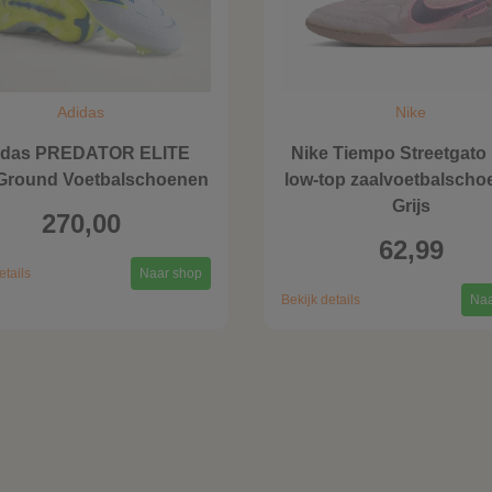
Adidas
Nike
idas PREDATOR ELITE
Nike Tiempo Streetgat
 Ground Voetbalschoenen
low-top zaalvoetbalscho
Grijs
270,00
62,99
etails
Naar shop
Bekijk details
Naa