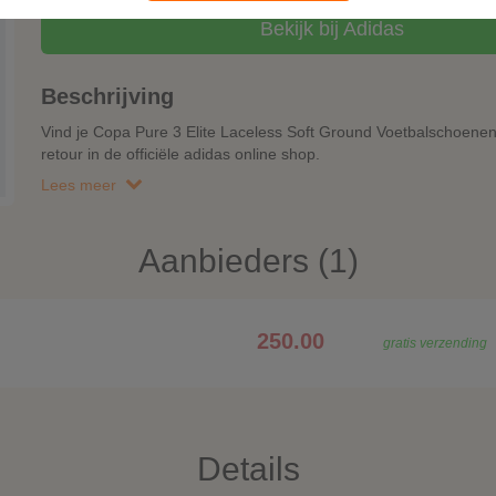
Bekijk bij Adidas
Beschrijving
Vind je Copa Pure 3 Elite Laceless Soft Ground Voetbalschoenen 
retour in de officiële adidas online shop.
Lees meer
Aanbieders (1)
250.00
gratis verzending
Details