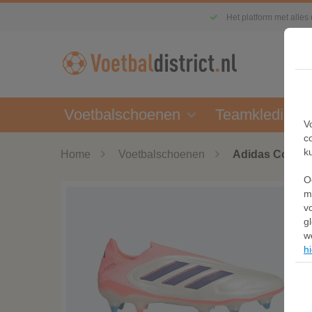
Het platform met alles
Voetbalschoenen
Teamkleding
V
c
k
Home
Voetbalschoenen
Adidas Copa Pu
O
m
v
g
w
hi