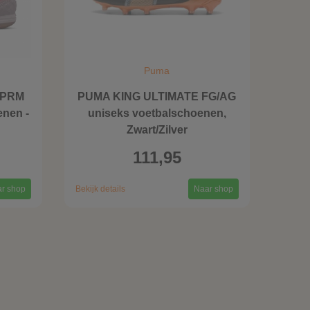
Puma
o PRM
PUMA KING ULTIMATE FG/AG
enen -
uniseks voetbalschoenen,
Zwart/Zilver
111,95
r shop
Bekijk details
Naar shop