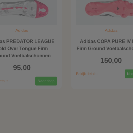
Adidas
Adidas
das PREDATOR LEAGUE
Adidas COPA PURE IV
old-Over Tongue Firm
Firm Ground Voetbalsch
ound Voetbalschoenen
150,00
95,00
Bekijk details
Naa
etails
Naar shop