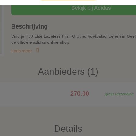
Bekijk bij Adidas
Beschrijving
Vind je F50 Elite Laceless Firm Ground Voetbalschoenen in Geel 
de officiële adidas online shop.
Lees meer
Aanbieders (1)
270.00
gratis verzending
Details