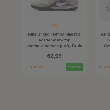
Nike
Nike United Tiempo Maestro
Adi
Academy low top
F
voetbalschoenen (turf) - Bruin
Gr
62,99
Bekijk details
Naar shop
Bekijk d