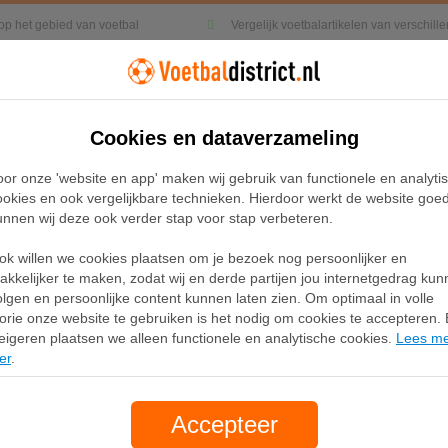
 op het gebied van voetbal
Vergelijk voetbalartikelen van verschil
Cookies en dataverzameling
Kleding
Sneakers
Accessoires
oor onze 'website en app' maken wij gebruik van functionele en analyti
ookies en ook vergelijkbare technieken. Hierdoor werkt de website goe
unnen wij deze ook verder stap voor stap verbeteren.
ite Laceless Firm Ground Voetbalschoenen
ok willen we cookies plaatsen om je bezoek nog persoonlijker en
Adidas F50 Elite Lacel
akkelijker te maken, zodat wij en derde partijen jou internetgedrag ku
olgen en persoonlijke content kunnen laten zien. Om optimaal in volle
Voetbalschoenen
lorie onze website te gebruiken is het nodig om cookies te accepteren. B
eigeren plaatsen we alleen functionele en analytische cookies.
Lees m
er
.
Merk:
Adidas
270,00
Accepteer
gratis verzending