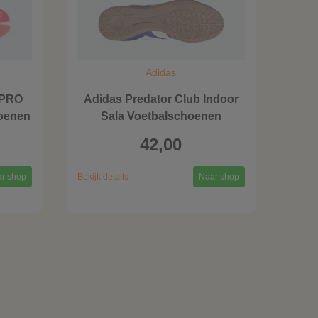
Adidas
 PRO
Adidas Predator Club Indoor
oenen
Sala Voetbalschoenen
42,00
r shop
Bekijk details
Naar shop