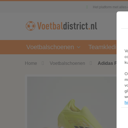
Het platform met alles
Voetbalschoenen
Teamkleding
V
c
k
Home
Voetbalschoenen
Adidas F50 El
O
m
v
g
w
hi