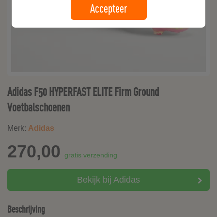
Accepteer
Adidas F50 HYPERFAST ELITE Firm Ground
Voetbalschoenen
Merk:
Adidas
270,00
gratis verzending
Bekijk bij Adidas
Beschrijving