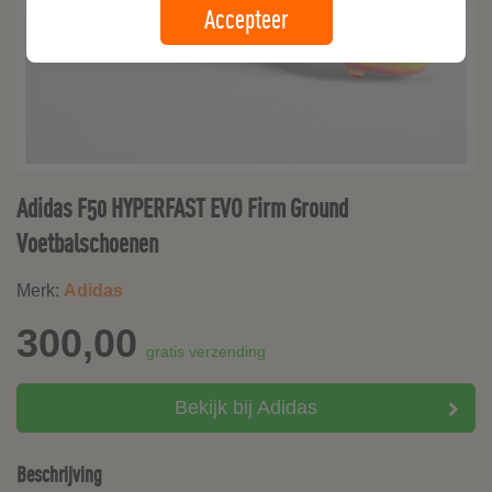
Accepteer
Adidas F50 HYPERFAST EVO Firm Ground
Voetbalschoenen
Merk:
Adidas
300,00
gratis verzending
Bekijk bij Adidas
Beschrijving