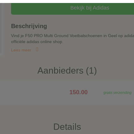
Bekijk bij Adidas
Beschrijving
Vind je F50 PRO Multi Ground Voetbalschoenen in Geel op adidas
officiële adidas online shop.
Lees meer
Aanbieders (1)
150.00
gratis verzending
Details