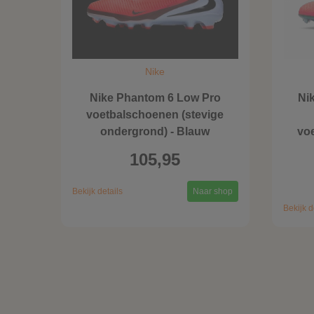
Nike
Nike Phantom 6 Low Pro
Ni
voetbalschoenen (stevige
ondergrond) - Blauw
vo
105,95
Bekijk details
Naar shop
Bekijk d