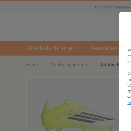
Het platform met alles
Voetbalschoenen
Teamkleding
V
c
k
Home
Voetbalschoenen
Adidas F50 P
O
m
v
g
w
hi