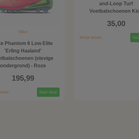
and-Loop Turf
Voetbalschoenen Ki
35,00
Nike
Bekijk details
Naa
ke Phantom 6 Low Elite
'Erling Haaland'
etbalschoenen (stevige
ondergrond) - Roze
195,99
etails
Naar shop