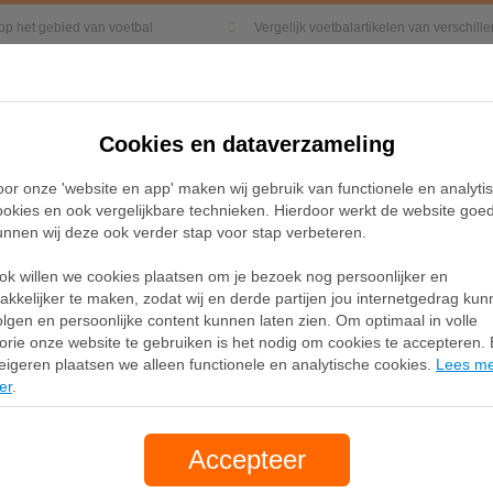
 op het gebied van voetbal
Vergelijk voetbalartikelen van verschil
Cookies en dataverzameling
Kleding
Sneakers
Accessoires
oor onze 'website en app' maken wij gebruik van functionele en analyti
ookies en ook vergelijkbare technieken. Hierdoor werkt de website goe
unnen wij deze ook verder stap voor stap verbeteren.
RO Multi Ground Voetbalschoenen
ok willen we cookies plaatsen om je bezoek nog persoonlijker en
Adidas F50 PRO Multi 
akkelijker te maken, zodat wij en derde partijen jou internetgedrag ku
olgen en persoonlijke content kunnen laten zien. Om optimaal in volle
Voetbalschoenen
lorie onze website te gebruiken is het nodig om cookies te accepteren. B
eigeren plaatsen we alleen functionele en analytische cookies.
Lees m
er
.
Merk:
Adidas
150,00
Accepteer
gratis verzending