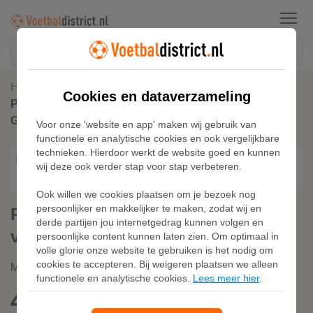
Menu
Home
Kunstgras Voetbalschoenen
Cookies en dataverzameling
PUMA FUTURE 7 PLAY FG/AG voetbalschoenen,
Grijs/Paars
Voor onze 'website en app' maken wij gebruik van
functionele en analytische cookies en ook vergelijkbare
technieken. Hierdoor werkt de website goed en kunnen
wij deze ook verder stap voor stap verbeteren.
Ook willen we cookies plaatsen om je bezoek nog
persoonlijker en makkelijker te maken, zodat wij en
PUMA FUTURE 7 PLAY FG/AG
derde partijen jou internetgedrag kunnen volgen en
voetbalschoenen, Grijs/Paars
persoonlijke content kunnen laten zien. Om optimaal in
volle glorie onze website te gebruiken is het nodig om
cookies te accepteren. Bij weigeren plaatsen we alleen
Merk:
Puma
functionele en analytische cookies.
Lees meer hier
.
42,95
gratis verzending