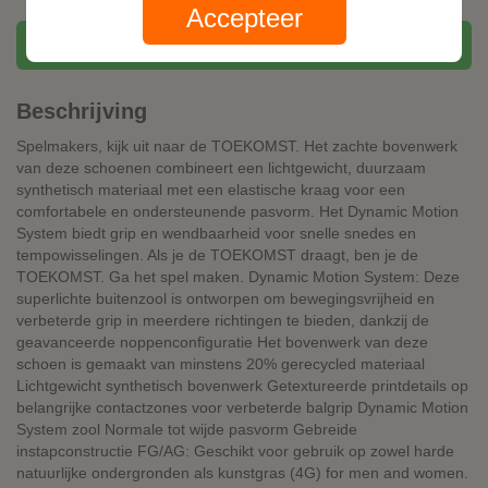
Accepteer
Bekijk bij PUMA
Beschrijving
Spelmakers, kijk uit naar de TOEKOMST. Het zachte bovenwerk
van deze schoenen combineert een lichtgewicht, duurzaam
synthetisch materiaal met een elastische kraag voor een
comfortabele en ondersteunende pasvorm. Het Dynamic Motion
System biedt grip en wendbaarheid voor snelle snedes en
tempowisselingen. Als je de TOEKOMST draagt, ben je de
TOEKOMST. Ga het spel maken. Dynamic Motion System: Deze
superlichte buitenzool is ontworpen om bewegingsvrijheid en
verbeterde grip in meerdere richtingen te bieden, dankzij de
geavanceerde noppenconfiguratie Het bovenwerk van deze
schoen is gemaakt van minstens 20% gerecycled materiaal
Lichtgewicht synthetisch bovenwerk Getextureerde printdetails op
belangrijke contactzones voor verbeterde balgrip Dynamic Motion
System zool Normale tot wijde pasvorm Gebreide
instapconstructie FG/AG: Geschikt voor gebruik op zowel harde
natuurlijke ondergronden als kunstgras (4G) for men and women.