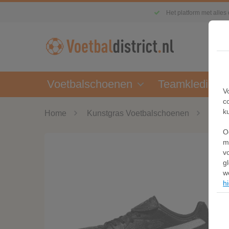
Het platform met alles
Voetbalschoenen
Teamkleding
V
c
k
Home
Kunstgras Voetbalschoenen
PUMA
O
m
v
g
w
hi