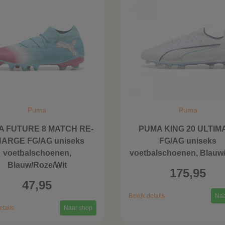
Puma
Puma
A FUTURE 8 MATCH RE-
PUMA KING 20 ULTIM
ARGE FG/AG uniseks
FG/AG uniseks
voetbalschoenen,
voetbalschoenen, Blauw/
Blauw/Roze/Wit
175,95
47,95
Bekijk details
Naa
etails
Naar shop