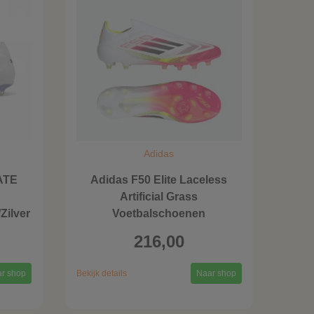
Adidas
ATE
Adidas F50 Elite Laceless
Artificial Grass
Zilver
Voetbalschoenen
216,00
r shop
Bekijk details
Naar shop