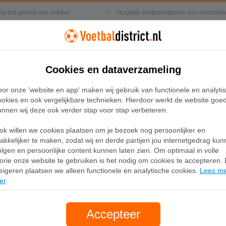
 op het gebied van voetbal
Vergelijk voetbalartikelen van verschil
Cookies en dataverzameling
Kleding
Sneakers
Accessoires
oor onze 'website en app' maken wij gebruik van functionele en analyti
ookies en ook vergelijkbare technieken. Hierdoor werkt de website goe
unnen wij deze ook verder stap voor stap verbeteren.
 KING LIGA FG/AG uniseks voetbalschoenen, Zwart/Wit/Zil
ok willen we cookies plaatsen om je bezoek nog persoonlijker en
PUMA KING LIGA FG/AG
akkelijker te maken, zodat wij en derde partijen jou internetgedrag ku
olgen en persoonlijke content kunnen laten zien. Om optimaal in volle
voetbalschoenen, Zwart/
lorie onze website te gebruiken is het nodig om cookies te accepteren. B
eigeren plaatsen we alleen functionele en analytische cookies.
Lees m
er
.
Merk:
Puma
79,95
Accepteer
gratis verzending