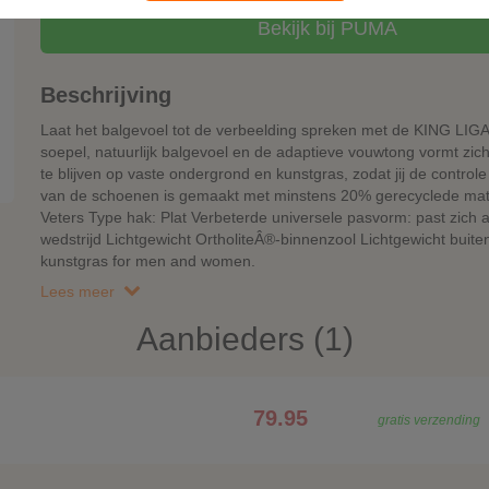
Bekijk bij PUMA
Beschrijving
Laat het balgevoel tot de verbeelding spreken met de KING LIG
soepel, natuurlijk balgevoel en de adaptieve vouwtong vormt zich n
te blijven op vaste ondergrond en kunstgras, zodat jij de contr
van de schoenen is gemaakt met minstens 20% gerecyclede mater
Veters Type hak: Plat Verbeterde universele pasvorm: past zich 
wedstrijd Lichtgewicht OrtholiteÂ®-binnenzool Lichtgewicht bui
kunstgras for men and women.
Lees meer
Aanbieders (1)
79.95
gratis verzending