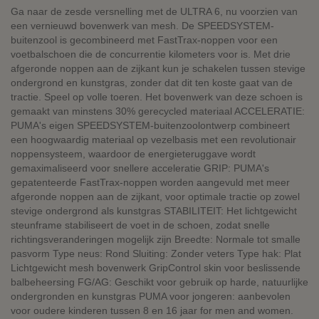
Ga naar de zesde versnelling met de ULTRA 6, nu voorzien van
een vernieuwd bovenwerk van mesh. De SPEEDSYSTEM-
buitenzool is gecombineerd met FastTrax-noppen voor een
voetbalschoen die de concurrentie kilometers voor is. Met drie
afgeronde noppen aan de zijkant kun je schakelen tussen stevige
ondergrond en kunstgras, zonder dat dit ten koste gaat van de
tractie. Speel op volle toeren. Het bovenwerk van deze schoen is
gemaakt van minstens 30% gerecycled materiaal ACCELERATIE:
PUMA's eigen SPEEDSYSTEM-buitenzoolontwerp combineert
een hoogwaardig materiaal op vezelbasis met een revolutionair
noppensysteem, waardoor de energieteruggave wordt
gemaximaliseerd voor snellere acceleratie GRIP: PUMA's
gepatenteerde FastTrax-noppen worden aangevuld met meer
afgeronde noppen aan de zijkant, voor optimale tractie op zowel
stevige ondergrond als kunstgras STABILITEIT: Het lichtgewicht
steunframe stabiliseert de voet in de schoen, zodat snelle
richtingsveranderingen mogelijk zijn Breedte: Normale tot smalle
pasvorm Type neus: Rond Sluiting: Zonder veters Type hak: Plat
Lichtgewicht mesh bovenwerk GripControl skin voor beslissende
balbeheersing FG/AG: Geschikt voor gebruik op harde, natuurlijke
ondergronden en kunstgras PUMA voor jongeren: aanbevolen
voor oudere kinderen tussen 8 en 16 jaar for men and women.