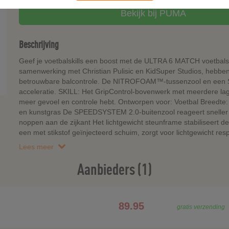
Bekijk bij PUMA
Beschrijving
Geef je voetbalskills een boost met de ULTRA 6 MATCH voetbals
samenwerking met Christian Pulisic en KidSuper Studios, hebb
betrouwbare balcontrole. De NITROFOAM™-tussenzool en een 
acceleratie. SKILL: Het GripControl-bovenwerk met meerdere lage
meer gevoel en controle hebt. Ontworpen voor: Voetbal Breedte
en kunstgras De SPEEDSYSTEM 2.0-buitenzool reageert sneller
noppen aan de zijkant Het lichtgewicht steunframe stabilisee
een met stikstof geïnjecteerd schuim, zorgt voor lichtgewicht r
Lees meer
Aanbieders (1)
89.95
gratis verzending