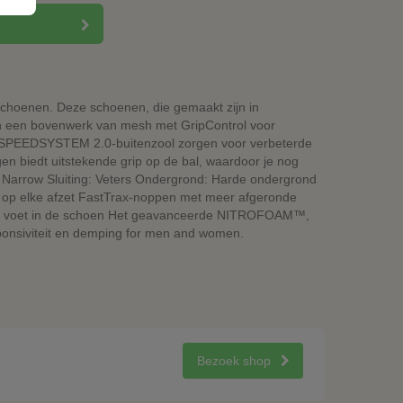
choenen. Deze schoenen, die gemaakt zijn in
en een bovenwerk van mesh met GripControl voor
SPEEDSYSTEM 2.0-buitenzool zorgen voor verbeterde
n biedt uitstekende grip op de bal, waardoor je nog
: Narrow Sluiting: Veters Ondergrond: Harde ondergrond
 op elke afzet FastTrax-noppen met meer afgeronde
rt de voet in de schoen Het geavanceerde NITROFOAM™,
esponsiviteit en demping for men and women.
Bezoek shop