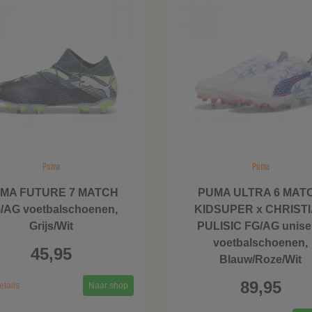
Puma
Puma
MA FUTURE 7 MATCH
PUMA ULTRA 6 MAT
/AG voetbalschoenen,
KIDSUPER x CHRIST
Grijs/Wit
PULISIC FG/AG unise
voetbalschoenen,
45,95
Blauw/Roze/Wit
89,95
etails
Naar shop