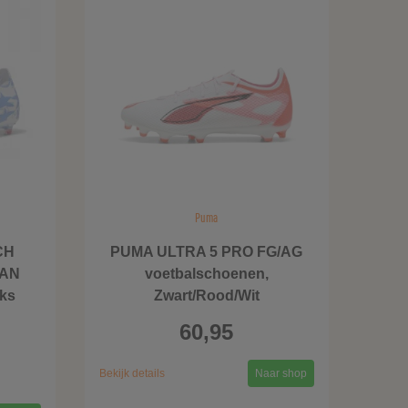
Puma
CH
PUMA ULTRA 5 PRO FG/AG
IAN
voetbalschoenen,
ks
Zwart/Rood/Wit
60,95
Bekijk details
Naar shop