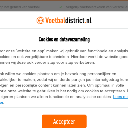
 op het gebied van voetbal
Vergelijk voetbalartikelen van verschil
Cookies en dataverzameling
g
Sneakers
Accessoires
Blog
oor onze 'website en app' maken wij gebruik van functionele en analyti
ookies en ook vergelijkbare technieken. Hierdoor werkt de website goe
unnen wij deze ook verder stap voor stap verbeteren.
IDSUPER x CHRISTIAN PULISIC FG/AG uniseks voetbalschoenen, Blauw/Roze/Wit
ok willen we cookies plaatsen om je bezoek nog persoonlijker en
PUMA ULTRA 6 MATCH KIDSUPER x C
akkelijker te maken, zodat wij en derde partijen jou internetgedrag ku
olgen en persoonlijke content kunnen laten zien. Om optimaal in volle
uniseks voetbalschoenen, Blauw/Ro
lorie onze website te gebruiken is het nodig om cookies te accepteren. B
eigeren plaatsen we alleen functionele en analytische cookies.
Lees m
er
.
Merk:
Puma
89,95
Accepteer
gratis verzending