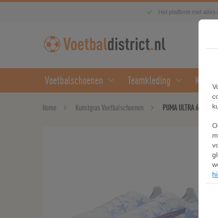
Het platform met alles
Voetbalschoenen
Teamkleding
Kledin
V
c
k
Home
Kunstgras Voetbalschoenen
PUMA ULTRA 6 MATCH K
O
m
v
g
w
hi