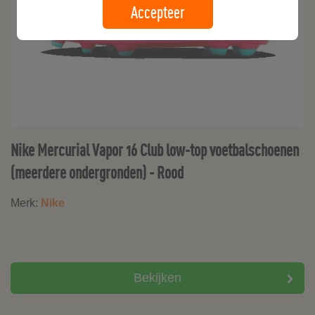
Accepteer
Nike Mercurial Vapor 16 Club low-top voetbalschoenen
(meerdere ondergronden) - Rood
Merk:
Nike
Bekijken