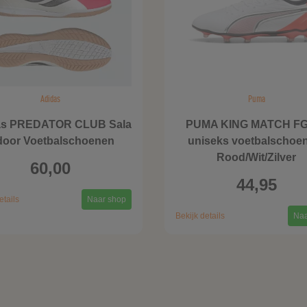
Adidas
Puma
as PREDATOR CLUB Sala
PUMA KING MATCH F
door Voetbalschoenen
uniseks voetbalschoe
Rood/Wit/Zilver
60,00
44,95
etails
Naar shop
Bekijk details
Naa