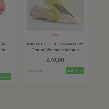
Adidas
G/AG
Adidas F50 Elite Laceless Firm
nen,
Ground Voetbalschoenen
270,00
Bekijk details
Naar shop
r shop