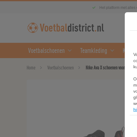
Het platform met alles
Voetbalschoenen
Teamkleding
Kledin
V
c
k
Home
Voetbalschoenen
Nike Ava X schoenen voor heren -
O
m
v
g
w
hi