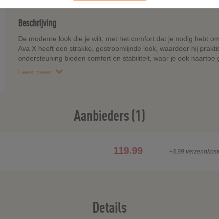
Beschrijving
De moderne look die je wilt, met het comfort dat je nodig hebt om b
Ava X heeft een strakke, gestroomlijnde look, waardoor hij prak
ondersteuning bieden comfort en stabiliteit, waar je ook naartoe 
Lees meer
Aanbieders (1)
119.99
+3.99 verzendkost
Details