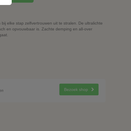
ij elke stap zelfvertrouwen uit te stralen. De ultralichte
tisch en opvouwbaar is. Zachte demping en all-over
gaat.
Bezoek shop
en