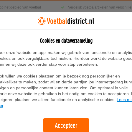
 op het gebied van voetbal
Vergelijk voetbalartikelen van verschil
Cookies en dataverzameling
g
Sneakers
Accessoires
Blog
oor onze 'website en app' maken wij gebruik van functionele en analyti
ookies en ook vergelijkbare technieken. Hierdoor werkt de website goe
unnen wij deze ook verder stap voor stap verbeteren.
 Zwart
ok willen we cookies plaatsen om je bezoek nog persoonlijker en
Nike Ava X schoenen voor heren - Z
akkelijker te maken, zodat wij en derde partijen jou internetgedrag ku
olgen en persoonlijke content kunnen laten zien. Om optimaal in volle
lorie onze website te gebruiken is het nodig om cookies te accepteren. B
Merk:
Nike
eigeren plaatsen we alleen functionele en analytische cookies.
Lees m
er
.
119,99
+3.99 verzendkosten
Accepteer
Bekijk bij Footlocker