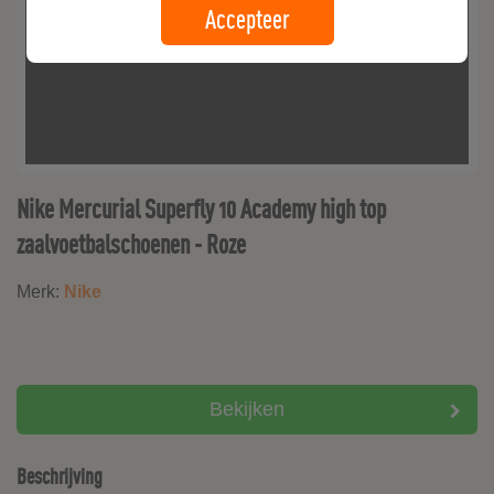
Accepteer
Nike Mercurial Superfly 10 Academy high top
zaalvoetbalschoenen - Roze
Merk:
Nike
Bekijken
Beschrijving