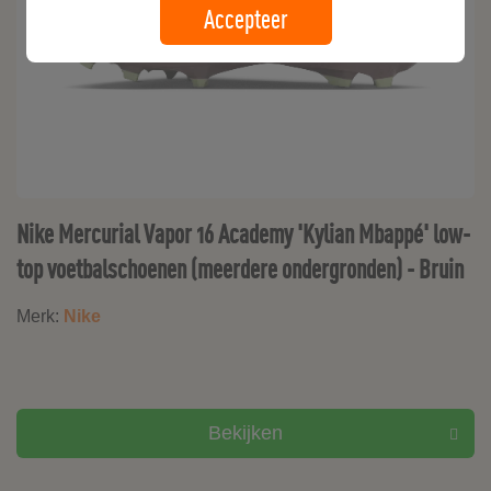
Accepteer
Nike Mercurial Vapor 16 Academy 'Kylian Mbappé' low-
top voetbalschoenen (meerdere ondergronden) - Bruin
Merk:
Nike
Bekijken