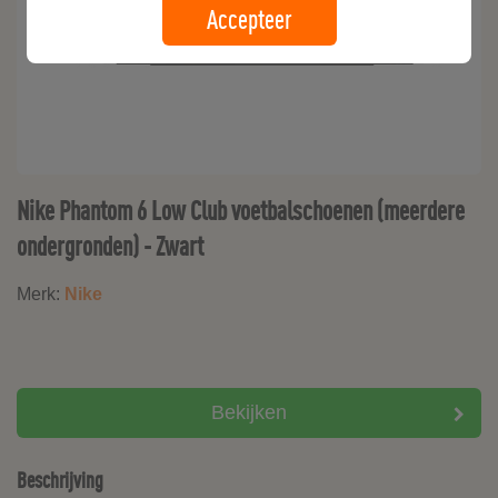
Accepteer
Nike Phantom 6 Low Club voetbalschoenen (meerdere
ondergronden) - Zwart
Merk:
Nike
Bekijken
Beschrijving