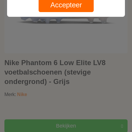
Accepteer
Nike Phantom 6 Low Elite LV8
voetbalschoenen (stevige
ondergrond) - Grijs
Merk:
Nike
Bekijken