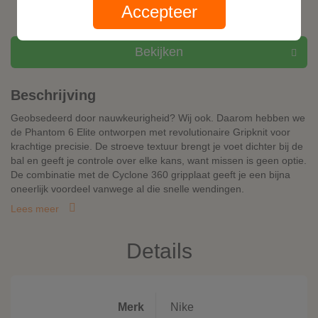
Accepteer
Bekijken
Beschrijving
Geobsedeerd door nauwkeurigheid? Wij ook. Daarom hebben we
de Phantom 6 Elite ontworpen met revolutionaire Gripknit voor
krachtige precisie. De stroeve textuur brengt je voet dichter bij de
bal en geeft je controle over elke kans, want missen is geen optie.
De combinatie met de Cyclone 360 gripplaat geeft je een bijna
oneerlijk voordeel vanwege al die snelle wendingen.
Lees meer
Details
Merk
Nike