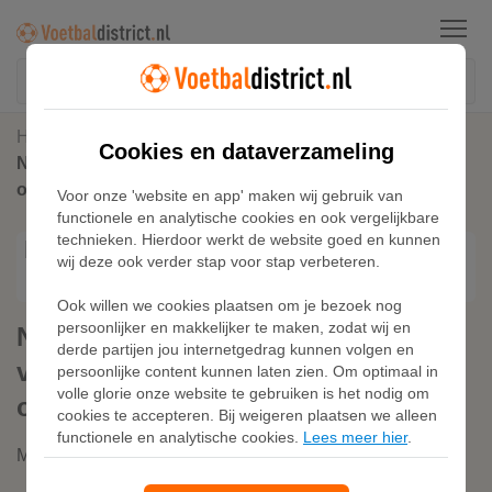
Menu
Home
Voetbalschoenen
Cookies en dataverzameling
Nike Phantom 6 Low Elite voetbalschoenen (zachte
ondergrond) - Zwart
Voor onze 'website en app' maken wij gebruik van
functionele en analytische cookies en ook vergelijkbare
technieken. Hierdoor werkt de website goed en kunnen
wij deze ook verder stap voor stap verbeteren.
Ook willen we cookies plaatsen om je bezoek nog
persoonlijker en makkelijker te maken, zodat wij en
Nike Phantom 6 Low Elite
derde partijen jou internetgedrag kunnen volgen en
voetbalschoenen (zachte
persoonlijke content kunnen laten zien. Om optimaal in
volle glorie onze website te gebruiken is het nodig om
ondergrond) - Zwart
cookies te accepteren. Bij weigeren plaatsen we alleen
functionele en analytische cookies.
Lees meer hier
.
Merk:
Nike