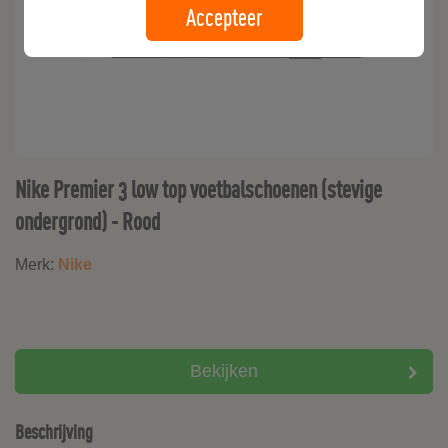
Accepteer
Nike Premier 3 low top voetbalschoenen (stevige
ondergrond) - Rood
Merk:
Nike
Bekijken
Beschrijving