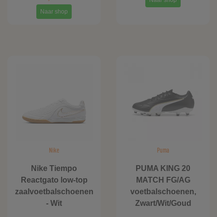
Naar shop
Naar shop
Nike
Puma
Nike Tiempo
PUMA KING 20
Reactgato low-top
MATCH FG/AG
zaalvoetbalschoenen
voetbalschoenen,
- Wit
Zwart/Wit/Goud