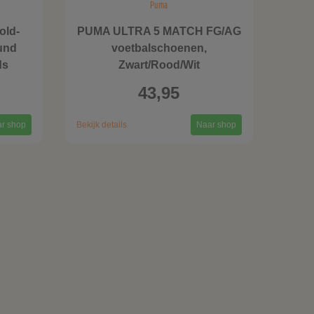
Puma
old-
PUMA ULTRA 5 MATCH FG/AG
und
voetbalschoenen,
ds
Zwart/Rood/Wit
43,95
r shop
Bekijk details
Naar shop