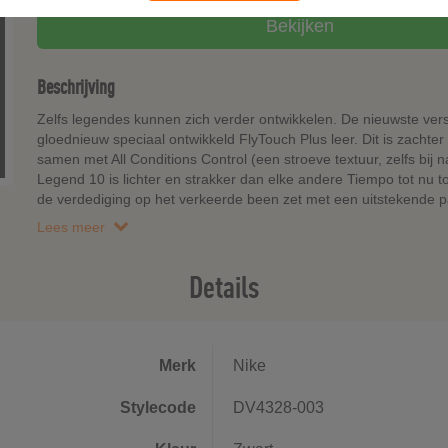
Bekijken
Beschrijving
Zelfs legendes kunnen zich verder ontwikkelen. De nieuwste ver
gloednieuw speciaal ontwikkeld FlyTouch Plus leer. Dit is zachter 
samen met All Conditions Control (een stroeve textuur, zelfs bij 
Legend 10 is lichter en strakker dan elke andere Tiempo tot nu toe
de verdediging op het verkeerde been zet met een uitstekende p
Lees meer
Details
Merk
Nike
Stylecode
DV4328-003