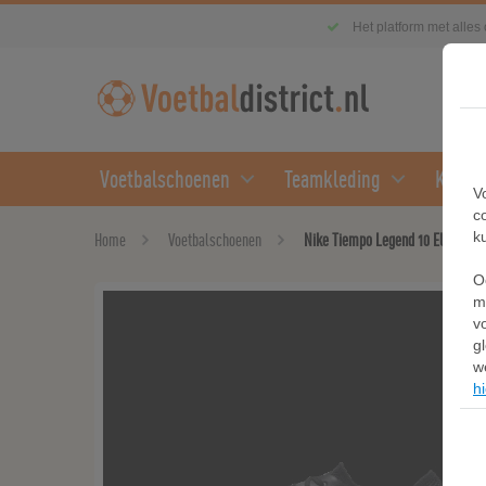
Het platform met alles
Voetbalschoenen
Teamkleding
Kledin
V
c
k
Home
Voetbalschoenen
Nike Tiempo Legend 10 Elite low 
O
m
v
g
w
hi