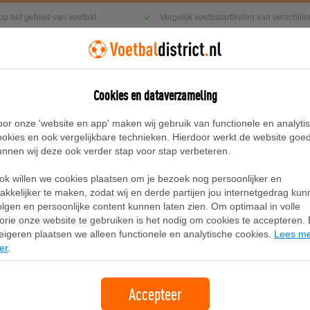
 op het gebied van voetbal
Vergelijk voetbalartikelen van verschil
Cookies en dataverzameling
g
Sneakers
Accessoires
Blog
oor onze 'website en app' maken wij gebruik van functionele en analyti
ookies en ook vergelijkbare technieken. Hierdoor werkt de website goe
unnen wij deze ook verder stap voor stap verbeteren.
top voetbalschoenen (stevige ondergrond) - Zwart
ok willen we cookies plaatsen om je bezoek nog persoonlijker en
Nike Tiempo Legend 10 Elite low to
akkelijker te maken, zodat wij en derde partijen jou internetgedrag ku
olgen en persoonlijke content kunnen laten zien. Om optimaal in volle
ondergrond) - Zwart
lorie onze website te gebruiken is het nodig om cookies te accepteren. B
eigeren plaatsen we alleen functionele en analytische cookies.
Lees m
er
.
Merk:
Nike
Accepteer