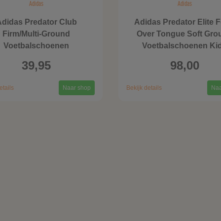
Adidas
Adidas
didas Predator Club
Adidas Predator Elite F
Firm/Multi-Ground
Over Tongue Soft Gro
Voetbalschoenen
Voetbalschoenen Ki
39,95
98,00
etails
Naar shop
Bekijk details
Naa