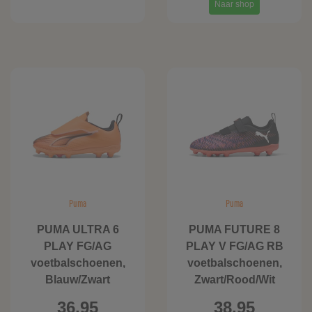
Naar shop
Puma
Puma
PUMA ULTRA 6
PUMA FUTURE 8
PLAY FG/AG
PLAY V FG/AG RB
voetbalschoenen,
voetbalschoenen,
Blauw/Zwart
Zwart/Rood/Wit
36,95
38,95