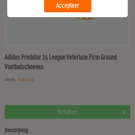
Accepteer
Adidas Predator 24 League Veterloze Firm Ground
Voetbalschoenen
Merk:
Adidas
Bekijken
Beschrijving