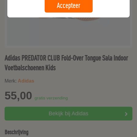
Accepteer
Adidas PREDATOR CLUB Fold-Over Tongue Sala Indoor
Voetbalschoenen Kids
Merk:
Adidas
55,00
gratis verzending
Bekijk bij Adidas
Beschrijving