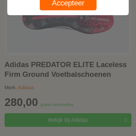
Accepteer
Adidas PREDATOR ELITE Laceless
Firm Ground Voetbalschoenen
Merk:
Adidas
280,00
gratis verzending
Bekijk bij Adidas