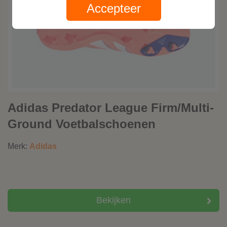
Accepteer
Adidas Predator League Firm/Multi-
Ground Voetbalschoenen
Merk:
Adidas
Bekijken