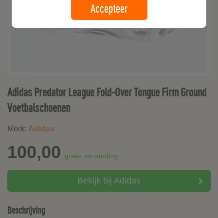
Accepteer
Adidas Predator League Fold-Over Tongue Firm Ground
Voetbalschoenen
Merk:
Adidas
100,00
gratis verzending
Bekijk bij Adidas
Beschrijving