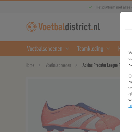
Het platform met alles
Voetbalschoenen
Teamkleding
Kledin
V
c
k
Home
Voetbalschoenen
Adidas Predator League Fold-Ove
O
m
v
g
w
hi