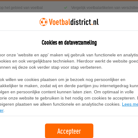
 op het gebied van voetbal
Vergelijk voetbalartikelen van verschil
Cookies en dataverzameling
g
Sneakers
Accessoires
Blog
oor onze 'website en app' maken wij gebruik van functionele en analyti
ookies en ook vergelijkbare technieken. Hierdoor werkt de website goe
unnen wij deze ook verder stap voor stap verbeteren.
r Tongue Stevige/Multi-Ground schoenen
ok willen we cookies plaatsen om je bezoek nog persoonlijker en
Adidas Predator League Fold-Over 
akkelijker te maken, zodat wij en derde partijen jou internetgedrag ku
olgen en persoonlijke content kunnen laten zien. Om optimaal in volle
schoenen
lorie onze website te gebruiken is het nodig om cookies te accepteren. B
eigeren plaatsen we alleen functionele en analytische cookies.
Lees m
er
.
Merk:
Adidas
61,95
Accepteer
+5.95 verzendkosten