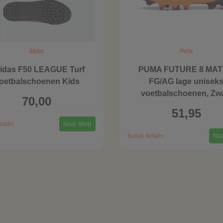
Adidas
Puma
idas F50 LEAGUE Turf
PUMA FUTURE 8 MA
oetbalschoenen Kids
FG/AG lage unisek
voetbalschoenen, Zw
70,00
51,95
etails
Naar shop
Bekijk details
Naa