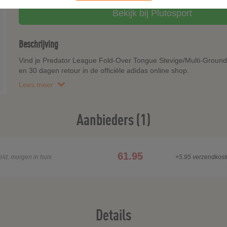
Bekijk bij Plutosport
Beschrijving
Vind je Predator League Fold-Over Tongue Stevige/Multi-Ground 
en 30 dagen retour in de officiële adidas online shop.
Lees meer
Aanbieders (1)
61.95
eld, morgen in huis
+5.95 verzendkost
Details