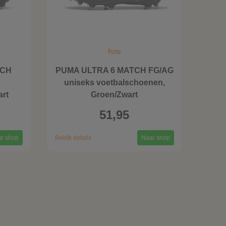
Puma
TCH
PUMA ULTRA 6 MATCH FG/AG
s
uniseks voetbalschoenen,
art
Groen/Zwart
51,95
r shop
Bekijk details
Naar shop