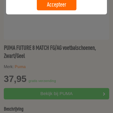
Accepteer
PUMA FUTURE 8 MATCH FG/AG voetbalschoenen,
Zwart/Geel
Merk:
Puma
37,95
gratis verzending
Bekijk bij PUMA
Beschrijving