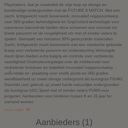
Playmakers, laat je creativiteit de vrije loop op stevige en
kunstmatige ondergronden met de FUTURE 8 MATCH. Met een
zacht, lichtgewicht mesh bovenwerk, innovatief noppenontwerp
voor 360-graden behendigheid en GripControl-technologie voor
superieure balcontrole bieden deze schoenen een normale tot
brede pasvorm en de mogelijkheid om met of zonder veters te
spelen. Gemaakt van minstens 30% gerecyclede materialen
Zacht, lichtgewicht mesh bovenwerk met een elastische gebreide
kraag voor verbeterde pasvorm en ondersteuning Verhoogde
mesh lijnen bieden extra balgrip en controle voor verbeterde
vaardigheid Ondersteuningstape over de middenvoet voor
verbeterde lockdown en stabiliteit Innovatief noppenontwerp, -
oriÃ«ntatie en -plaatsing voor snelle pivots en 360 graden
wendbaarheid op zowel stevige ondergrond als kunstgras FG/AG:
Geschikt voor gebruik op zowel harde natuurlijke ondergronden
als kunstgras (4G) Speel met of zonder veters PUMA voor
jongeren: Aanbevolen voor kinderen tussen 8 en 16 jaar for
menand women.
Lees meer
Aanbieders (1)