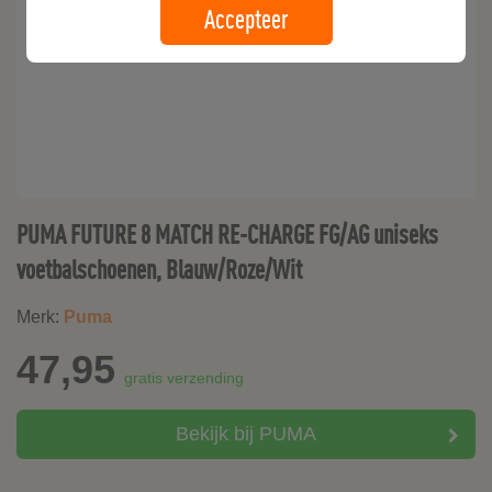
Accepteer
PUMA FUTURE 8 MATCH RE-CHARGE FG/AG uniseks
voetbalschoenen, Blauw/Roze/Wit
Merk:
Puma
47,95
gratis verzending
Bekijk bij PUMA