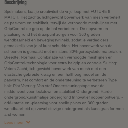
Beschrijving
Spelmakers, laat je creativiteit de vrije loop met FUTURE 8
MATCH. Het zachte, lichtgewicht bovenwerk van mesh verbetert
de pasvorm en stabiliteit, terwijl de verhoogde mesh-lijnen met
GripControl de grip op de bal verbeteren. De nopvorm en
plaatsing rond het draaipunt zorgen voor 360 graden
wendbaarheid en bewegingsvrijheid, zodat je verdedigers
gemakkelijk van je af kunt schudden. Het bovenwerk van de
schoenen is gemaakt met minstens 30% gerecyclede materialen.
Breedte: Normaal Combinatie van verhoogde meshlijnen en
GripControl-technologie voor extra balgrip en controle Sluiting:
Veters Zacht, lichtgewicht bovenwerk van mesh met een
elastische gebreide kraag en een halfhoog model om de
pasvorm, het comfort en de ondersteuning te verbeteren Type
hak: Plat Voering: Van stof Ondersteuningstape over de
middenvoet voor lockdown en stabiliteit Ondergrond: Harde
ondergrond/kunstmatige ondergrond Innovatief noppenontwerp, -
oriÃ«ntatie en -plaatsing voor snelle pivots en 360 graden
wendbaarheid op zowel stevige ondergrond als kunstgras for men
and women.
Lees meer