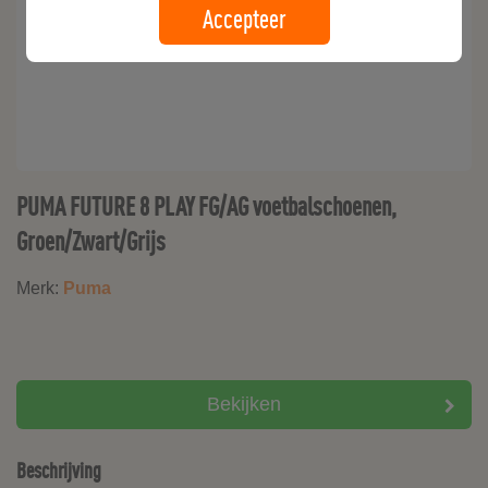
Accepteer
PUMA FUTURE 8 PLAY FG/AG voetbalschoenen,
Groen/Zwart/Grijs
Merk:
Puma
Bekijken
Beschrijving