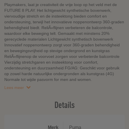
Playmakers, laat je creativiteit de vrije loop op het veld met de
FUTURE 8 PLAY. Het lichtgewicht synthetische bovenwerk,
viervoudige stretch en de insteektong bieden comfort en
ondersteuning, terwijl het innovatieve noppenontwerp 360-graden
behendigheid biedt. ReliÃ«flijnen verbeteren de balcontrole,
waardoor elke beweging telt. Gemaakt met minstens 20%
gerecyclede materialen Lichtgewicht synthetisch bovenwerk
Innovatief noppenontwerp zorgt voor 360-graden behendigheid
en bewegingsvrijheid op stevige ondergrond en kunstgras
ReliÃ«flijnenop de voorvoet zorgen voor verbeterde balcontrole
Vierzijdig stretchgaren en insteektong voor comfort,
ondersteuning en duurzaamheid FG/AG: Geschikt voor gebruik
op zowel harde natuurlijke ondergronden als kunstgras (4G)
Normale tot wijde pasvorm for men and women.
Lees meer
Details
Merk
Puma