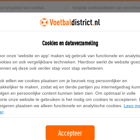
 op het gebied van voetbal
Vergelijk voetbalartikelen van verschil
Cookies en dataverzameling
g
Sneakers
Accessoires
Blog
oor onze 'website en app' maken wij gebruik van functionele en analyti
ookies en ook vergelijkbare technieken. Hierdoor werkt de website goe
unnen wij deze ook verder stap voor stap verbeteren.
/AG voetbalschoenen, Groen/Zwart
ok willen we cookies plaatsen om je bezoek nog persoonlijker en
PUMA FUTURE 8 PRO FG/AG voetbal
akkelijker te maken, zodat wij en derde partijen jou internetgedrag ku
olgen en persoonlijke content kunnen laten zien. Om optimaal in volle
lorie onze website te gebruiken is het nodig om cookies te accepteren. B
Merk:
Puma
eigeren plaatsen we alleen functionele en analytische cookies.
Lees m
er
.
55,95
gratis verzending
Accepteer
Bekijk bij PUMA