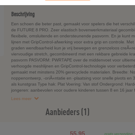
Beschrijving
Een schoen die beter past, gemaakt voor spelers die het verschil 
de FUTURE 8 PRO. Zeer elastisch bovenwerkmateriaal gecombin
flexibele, omsluitende en ondersteunende pasvorm. En je kunt 
lijnen met GripControl-afwerking voor extra grip en controle. M
graden wendbaarheid kun je vrij bewegen en grenzeloos creÃ«
viervoudige stretch, gecombineerd met een rekbare gebreide kra
pasvorm PASVORM: PWRTAPE over de middenvoet voor ultieme lo
verhoogde meshlijnen en GripControl-technologie voor verbeterd
gemaakt met minstens 20% gerecyclede materialen. Breedte: Nor
noppenontwerp, -oriÃ«ntatie en -plaatsing voor snelle pivots e
als kunstgras Type hak: Plat Voering: Van stof Ondergrond: H
jongeren: aanbevolen voor oudere kinderen tussen 8 en 16 jaar
Lees meer
Aanbieders (1)
55.95
gratis verzending