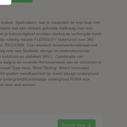
maken. Spelmakers, laat je creativiteit de vrije loop met
eerd met een rekbare gebreide hielkraag voor een
met je balvaardigheid pronken dankzij de verhoogde mesh
et de volledig nieuwe FLEXGILITY buitenzool voor 360
ren. PASVORM: Zeer elastisch bovenwerkmateriaal met
ag voor een flexibele, stevige en ondersteunende
ckdown en stabiliteit SKILL: Combinatie van
e balgrip en controle Het bovenwerk van de schoenen is
maal Type neus: Rond Sluiting: Veters Innovatief
n 360 graden wendbaarheid op zowel stevige ondergrond
arde ondergrond/kunstmatige ondergrond PUMA voor
 for men and women.
Bezoek shop