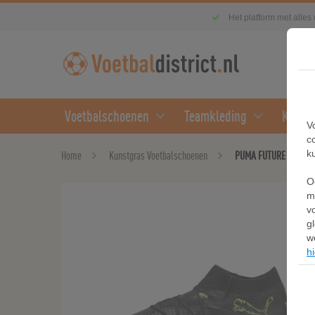
Het platform met alles
Voetbalschoenen
Teamkleding
Kledin
V
c
k
Home
Kunstgras Voetbalschoenen
PUMA FUTURE 8 PRO FG
O
m
v
g
w
hi